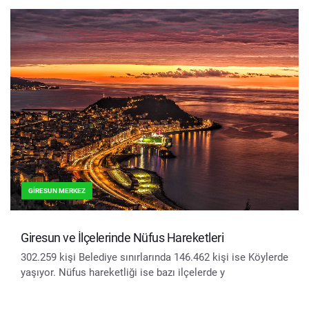
GIRESUN MERKEZ
Giresun ve İlçelerinde Nüfus Hareketleri
302.259 kişi Belediye sınırlarında 146.462 kişi ise Köylerde
yaşıyor. Nüfus hareketliği ise bazı ilçelerde y