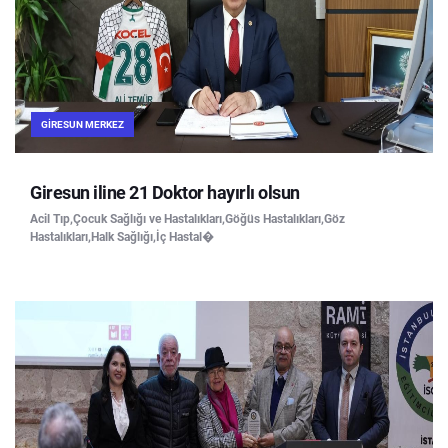
GIRESUN MERKEZ
Giresun iline 21 Doktor hayırlı olsun
Acil Tıp,Çocuk Sağlığı ve Hastalıkları,Göğüs Hastalıkları,Göz
Hastalıkları,Halk Sağlığı,İç Hastal�