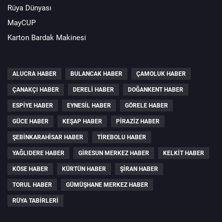
Rüya Dünyası
MayCUP
Karton Bardak Makinesi
ALUCRA HABER
BULANCAK HABER
ÇAMOLUK HABER
ÇANAKÇI HABER
DERELI HABER
DOĞANKENT HABER
ESPIYE HABER
EYNESIL HABER
GÖRELE HABER
GÜCE HABER
KEŞAP HABER
PIRAZIZ HABER
ŞEBINKARAHISAR HABER
TIREBOLU HABER
YAĞLIDERE HABER
GIRESUN MERKEZ HABER
KELKIT HABER
KÖSE HABER
KÜRTÜN HABER
ŞIRAN HABER
TORUL HABER
GÜMÜŞHANE MERKEZ HABER
RÜYA TABIRLERI