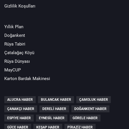
Gizlilik Koşulları
Yıllık Plan
Doğankent
Rüya Tabiri
Çatalağaç Köyü
Rüya Dünyası
MayCUP
Karton Bardak Makinesi
ALUCRA HABER
BULANCAK HABER
ÇAMOLUK HABER
ÇANAKÇI HABER
DERELI HABER
DOĞANKENT HABER
ESPIYE HABER
EYNESIL HABER
GÖRELE HABER
GÜCE HABER
KEŞAP HABER
PIRAZIZ HABER