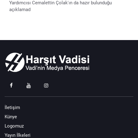
Yardımcısı Cemalettin Çolak'ın da hazır bulunduğu
açıklamad
İletişim
Künye
Logomuz
Yayın İlkeleri