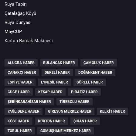
Rüya Tabiri
Çatalağaç Köyü
Rüya Dünyası
MayCUP
Karton Bardak Makinesi
ALUCRA HABER
BULANCAK HABER
ÇAMOLUK HABER
ÇANAKÇI HABER
DERELI HABER
DOĞANKENT HABER
ESPIYE HABER
EYNESIL HABER
GÖRELE HABER
GÜCE HABER
KEŞAP HABER
PIRAZIZ HABER
ŞEBINKARAHISAR HABER
TIREBOLU HABER
YAĞLIDERE HABER
GIRESUN MERKEZ HABER
KELKIT HABER
KÖSE HABER
KÜRTÜN HABER
ŞIRAN HABER
TORUL HABER
GÜMÜŞHANE MERKEZ HABER