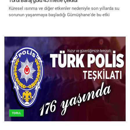
Torul Baraj gölü 45 metre çekildi
Küresel ısınma ve diğer etkenler nedeniyle son yıllarda su
sorunun yaşanmaya başladığı Gümüşhane'de bu etki
TORUL