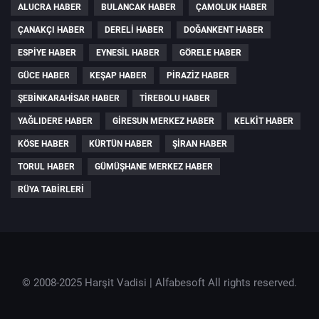
ALUCRA HABER
BULANCAK HABER
ÇAMOLUK HABER
ÇANAKÇI HABER
DERELI HABER
DOĞANKENT HABER
ESPIYE HABER
EYNESIL HABER
GÖRELE HABER
GÜCE HABER
KEŞAP HABER
PIRAZIZ HABER
ŞEBINKARAHISAR HABER
TIREBOLU HABER
YAĞLIDERE HABER
GIRESUN MERKEZ HABER
KELKIT HABER
KÖSE HABER
KÜRTÜN HABER
ŞIRAN HABER
TORUL HABER
GÜMÜŞHANE MERKEZ HABER
RÜYA TABIRLERI
© 2008-2025 Harşit Vadisi |
Alfabesoft
All rights reserved.