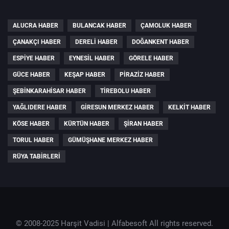
ALUCRA HABER
BULANCAK HABER
ÇAMOLUK HABER
ÇANAKÇI HABER
DERELI HABER
DOĞANKENT HABER
ESPIYE HABER
EYNESIL HABER
GÖRELE HABER
GÜCE HABER
KEŞAP HABER
PIRAZIZ HABER
ŞEBINKARAHISAR HABER
TIREBOLU HABER
YAĞLIDERE HABER
GIRESUN MERKEZ HABER
KELKIT HABER
KÖSE HABER
KÜRTÜN HABER
ŞIRAN HABER
TORUL HABER
GÜMÜŞHANE MERKEZ HABER
RÜYA TABIRLERI
© 2008-2025 Harşit Vadisi |
Alfabesoft
All rights reserved.