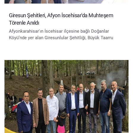
Giresun Şehitleri, Afyon İscehisar'da Muhteşem
Törenle Anıldı
Afyonkarahisar'ın İscehisar ilçesine bağlı Doğanlar
Köyü’nde yer alan Giresunlular Şehitliği, Büyük Taarru