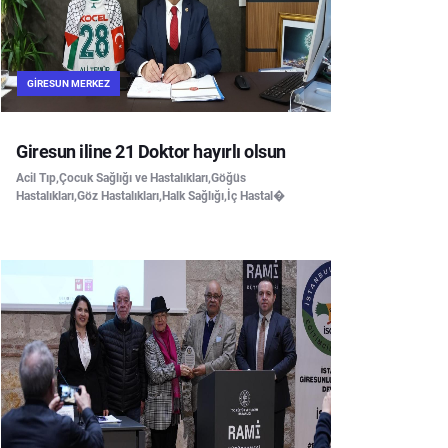
GIRESUN MERKEZ
Giresun iline 21 Doktor hayırlı olsun
Acil Tıp,Çocuk Sağlığı ve Hastalıkları,Göğüs
Hastalıkları,Göz Hastalıkları,Halk Sağlığı,İç Hastal�