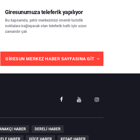
Giresunumuza teleferik yapılıyor
Bu kapsamda, şehir merkezimizi önemli turistik
noktalara bağlayacak olan teleferik hattı için uzun
zamandır çalı
GIRESUN MERKEZ HABER SAYFASINA GIT
ANAKÇI HABER
DERELI HABER
ELE HABER
GÜCE HABER
KEŞAP HABER