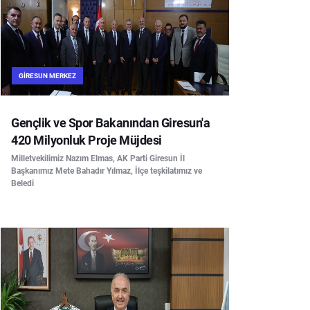
GIRESUN MERKEZ
Gençlik ve Spor Bakanından Giresun'a
420 Milyonluk Proje Müjdesi
Milletvekilimiz Nazım Elmas, AK Parti Giresun İl
Başkanımız Mete Bahadır Yılmaz, İlçe teşkilatımız ve
Beledi