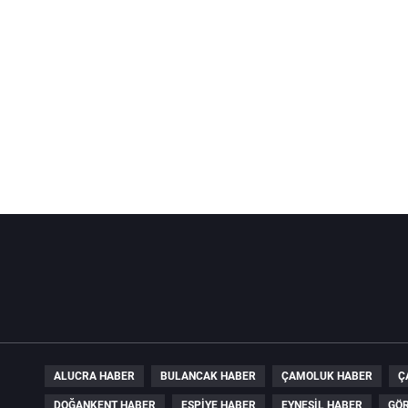
ALUCRA HABER
BULANCAK HABER
ÇAMOLUK HABER
Ç
DOĞANKENT HABER
ESPIYE HABER
EYNESIL HABER
GÖR