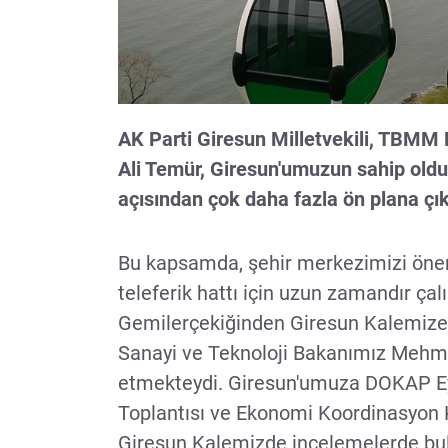
AK Parti Giresun Milletvekili, TBMM
Ali Temür, Giresun'umuzun sahip olduğ
açısından çok daha fazla ön plana çık
Bu kapsamda, şehir merkezimizi öneml
teleferik hattı için uzun zamandır ç
Gemilerçekiğinden Giresun Kalemize ya
Sanayi ve Teknoloji Bakanımız Mehme
etmekteydi. Giresun'umuza DOKAP Eyl
Toplantısı ve Ekonomi Koordinasyon K
Giresun Kalemizde incelemelerde bul