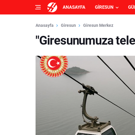
ANASAYFA
GIRESUN
GÜ
Anasayfa
Giresun
Giresun Merkez
"Giresunumuza telef