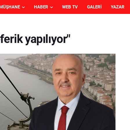
MÜŞHANE
HABER
WEB TV
GALERI
YAZAR
erik yapılıyor"