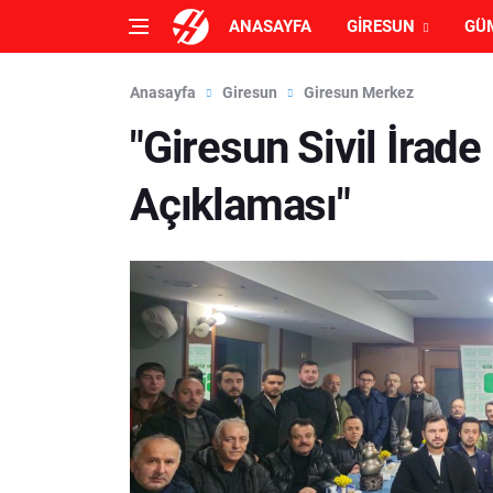
ANASAYFA
GIRESUN
GÜ
Anasayfa
Giresun
Giresun Merkez
"Giresun Sivil İrad
Açıklaması"