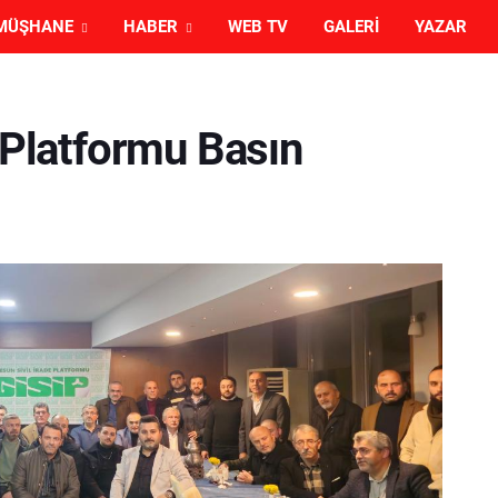
MÜŞHANE
HABER
WEB TV
GALERI
YAZAR
e Platformu Basın