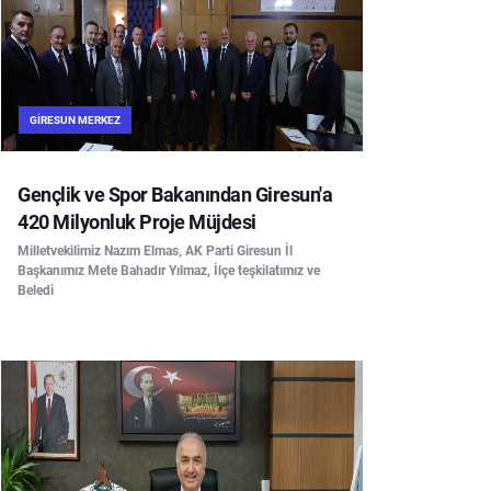
GIRESUN MERKEZ
Gençlik ve Spor Bakanından Giresun'a
420 Milyonluk Proje Müjdesi
Milletvekilimiz Nazım Elmas, AK Parti Giresun İl
Başkanımız Mete Bahadır Yılmaz, İlçe teşkilatımız ve
Beledi