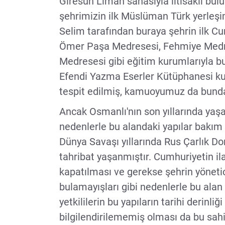
Giresun Liman sahasıyla iltisaklı bul
şehrimizin ilk Müslüman Türk yerleş
Selim tarafından buraya şehrin ilk Cu
Ömer Paşa Medresesi, Fehmiye Medre
Medresesi gibi eğitim kurumlarıyla bu
Efendi Yazma Eserler Kütüphanesi kur
tespit edilmiş, kamuoyumuz da bund
Ancak Osmanlı'nın son yıllarında yaş
nedenlerle bu alandaki yapılar bakım
Dünya Savaşı yıllarında Rus Çarlık 
tahribat yaşanmıştır. Cumhuriyetin i
kapatılması ve gerekse şehrin yönetic
bulamayışları gibi nedenlerle bu alan 
yetkililerin bu yapıların tarihi derin
bilgilendirilememiş olması da bu sahi