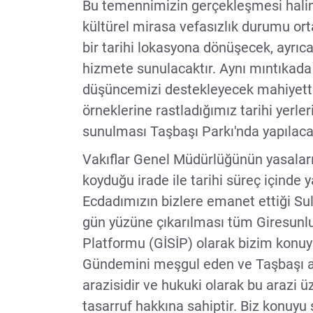
Bu temennimizin gerçekleşmesi halin
kültürel mirasa vefasızlık durumu or
bir tarihi lokasyona dönüşecek, ayrıca
hizmete sunulacaktır. Aynı mıntıkada i
düşüncemizi destekleyecek mahiyette
örneklerine rastladığımız tarihi yerl
sunulması Taşbaşı Parkı'nda yapılaca
Vakıflar Genel Müdürlüğünün yasalar
koyduğu irade ile tarihi süreç içinde 
Ecdadımızın bizlere emanet ettiği Su
gün yüzüne çıkarılması tüm Giresunlula
Platformu (GİSİP) olarak bizim konuy
Gündemini meşgul eden ve Taşbaşı adı
arazisidir ve hukuki olarak bu arazi 
tasarruf hakkına sahiptir. Biz konuy