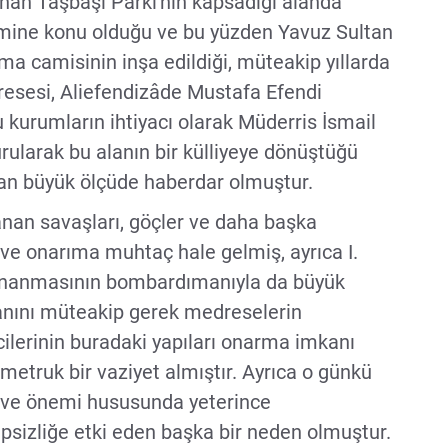
unan Taşbaşı Parkı'nın kapsadığı alanda
imine konu olduğu ve bu yüzden Yavuz Sultan
ma camisinin inşa edildiği, müteakip yıllarda
sesi, Aliefendizâde Mustafa Efendi
 kurumların ihtiyacı olarak Müderris İsmail
ularak bu alanın bir külliyeye dönüştüğü
an büyük ölçüde haberdar olmuştur.
anan savaşları, göçler ve daha başka
 ve onarıma muhtaç hale gelmiş, ayrıca I.
Donanmasının bombardımanıyla da büyük
lanını müteakip gerek medreselerin
ilerinin buradaki yapıları onarma imkanı
metruk bir vaziyet almıştır. Ayrıca o günkü
liği ve önemi hususunda yeterince
psizliğe etki eden başka bir neden olmuştur.