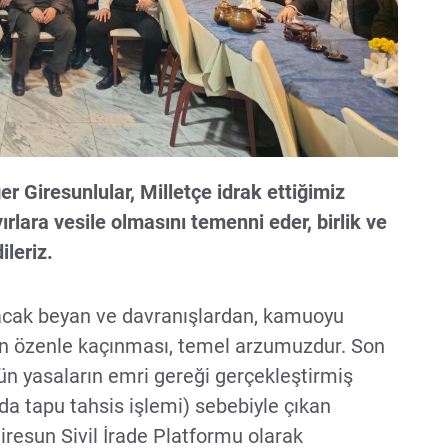
r Giresunlular, Milletçe idrak ettiğimiz
ara vesile olmasını temenni eder, birlik ve
ileriz.
acak beyan ve davranışlardan, kamuoyu
n özenle kaçınması, temel arzumuzdur. Son
ün yasaların emri gereği gerçekleştirmiş
da tapu tahsis işlemi) sebebiyle çıkan
iresun Sivil İrade Platformu olarak