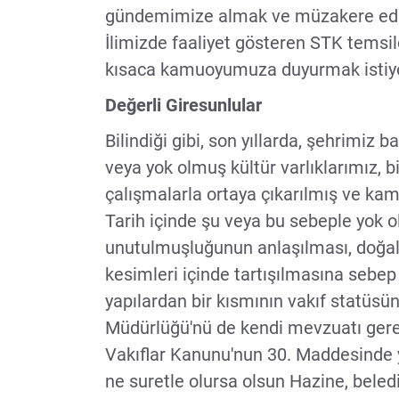
gündemimize almak ve müzakere eder
İlimizde faaliyet gösteren STK temsilci
kısaca kamuoyumuza duyurmak isti
Değerli Giresunlular
Bilindiği gibi, son yıllarda, şehrimiz
veya yok olmuş kültür varlıklarımız, b
çalışmalarla ortaya çıkarılmış ve ka
Tarih içinde şu veya bu sebeple yok ol
unutulmuşluğunun anlaşılması, doğal 
kesimleri içinde tartışılmasına sebe
yapılardan bir kısmının vakıf statüsü
Müdürlüğü'nü de kendi mevzuatı gereğ
Vakıflar Kanunu'nun 30. Maddesinde y
ne suretle olursa olsun Hazine, belediy