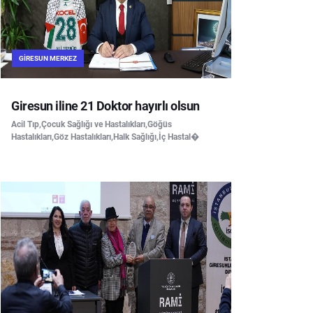
GIRESUN MERKEZ
Giresun iline 21 Doktor hayırlı olsun
Acil Tıp,Çocuk Sağlığı ve Hastalıkları,Göğüs
Hastalıkları,Göz Hastalıkları,Halk Sağlığı,İç Hastal�