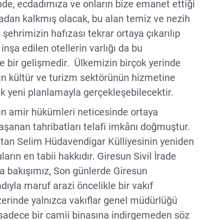
de, ecdadımıza ve onların bize emanet ettiği
tadan kalkmış olacak, bu alan temiz ve nezih
 şehrimizin hafızası tekrar ortaya çıkarılıp
nşa edilen otellerin varlığı da bu
 bir gelişmedir. Ülkemizin birçok yerinde
erin kültür ve turizm sektörünün hizmetine
k yeni planlamayla gerçekleşebilecektir.
ın amir hükümleri neticesinde ortaya
yaşanan tahribatları telafi imkânı doğmuştur.
ltan Selim Hüdavendigar Külliyesinin yeniden
rın en tabii hakkıdır. Giresun Sivil İrade
a bakışımız, Son günlerde Giresun
yla maruf arazi öncelikle bir vakıf
üzerinde yalnızca vakıflar genel müdürlüğü
u sadece bir camii binasına indirgemeden söz