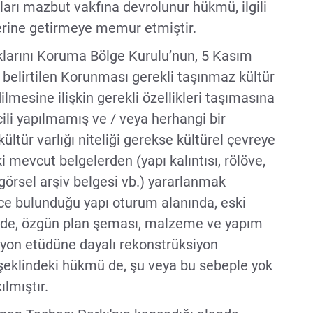
ları mazbut vakfına devrolunur hükmü, ilgili
 yerine getirmeye memur etmiştir.
ıklarını Koruma Bölge Kurulu’nun, 5 Kasım
a belirtilen Korunması gerekli taşınmaz kültür
dilmesine ilişkin gerekli özellikleri taşımasına
li yapılmamış ve / veya herhangi bir
kültür varlığı niteliği gerekse kültürel çevreye
ki mevcut belgelerden (yapı kalıntısı, rölöve,
, görsel arşiv belgesi vb.) yararlanmak
nce bulunduğu yapı oturum alanında, eski
aride, özgün plan şeması, malzeme ve yapım
üsyon etüdüne dayalı rekonstrüksiyon
eklindeki hükmü de, şu veya bu sebeple yok
ılmıştır.