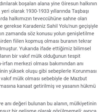
dırılarak boşalan alana yine Giresun halkının
yeri olarak 1930-1933 yıllarında Taşbaşı
ıllarda halkımızın teveccühüne sahne olan
ve gerekse Karadeniz Sahil Yolu'nun geçişiyle
ın zamanda söz konusu yolun genişletilme
irden fiilen kopmuş olması buranın tekrar
muştur. Yukarıda ifade ettiğimiz bilimsel
lanın bir vakıf mülk olduğunun tespit
lim-irfan merkezi olması bakımından anı
rinin yüksek oluşu gibi sebeplerle Korunması
ne, vakıf mülk olması sebebiyle de Mazbut
ılmasına kanaat getirilmiş ve yasanın hükmü
ve anı değeri bulunan bu alanın, mülkiyetinin
umsuz bir gelişme olarak görülmemeli; ayrıca