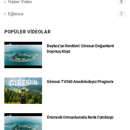
Haber Video
5
Eğlence
7
POPÜLER VIDEOLAR
Beykoz’un Renkleri: Giresun Doğankent
Doymuş Köyü
Giresun TV360 Anadoludayız Programı
Örümcek Ormanlarında Renk Cümbüşü