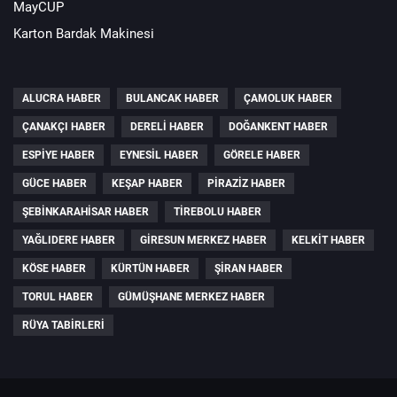
MayCUP
Karton Bardak Makinesi
ALUCRA HABER
BULANCAK HABER
ÇAMOLUK HABER
ÇANAKÇI HABER
DERELI HABER
DOĞANKENT HABER
ESPIYE HABER
EYNESIL HABER
GÖRELE HABER
GÜCE HABER
KEŞAP HABER
PIRAZIZ HABER
ŞEBINKARAHISAR HABER
TIREBOLU HABER
YAĞLIDERE HABER
GIRESUN MERKEZ HABER
KELKIT HABER
KÖSE HABER
KÜRTÜN HABER
ŞIRAN HABER
TORUL HABER
GÜMÜŞHANE MERKEZ HABER
RÜYA TABIRLERI