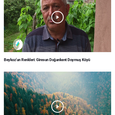
Beykoz’un Renkleri: Giresun Doğankent Doymuş Köyü