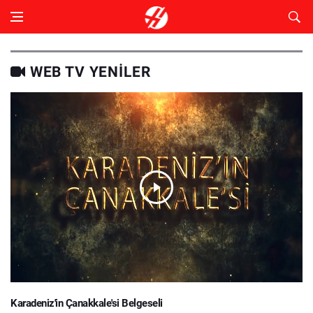
WEB TV YENILER
Karadeniz'in Çanakkale'si Belgeseli