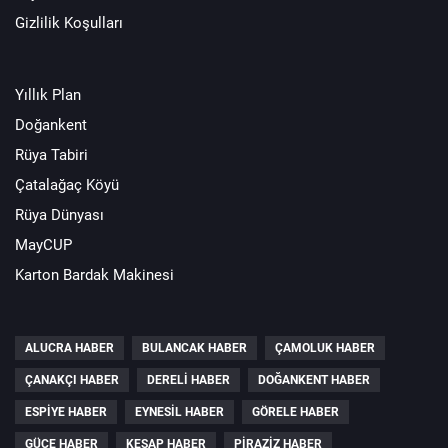
Gizlilik Koşulları
Yıllık Plan
Doğankent
Rüya Tabiri
Çatalağaç Köyü
Rüya Dünyası
MayCUP
Karton Bardak Makinesi
ALUCRA HABER
BULANCAK HABER
ÇAMOLUK HABER
ÇANAKÇI HABER
DERELI HABER
DOĞANKENT HABER
ESPIYE HABER
EYNESIL HABER
GÖRELE HABER
GÜCE HABER
KEŞAP HABER
PIRAZIZ HABER