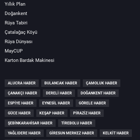
Yıllık Plan
Doğankent
Rüya Tabiri
Çatalağaç Köyü
Rüya Dünyası
MayCUP
Karton Bardak Makinesi
ALUCRA HABER
BULANCAK HABER
ÇAMOLUK HABER
ÇANAKÇI HABER
DERELI HABER
DOĞANKENT HABER
ESPIYE HABER
EYNESIL HABER
GÖRELE HABER
GÜCE HABER
KEŞAP HABER
PIRAZIZ HABER
ŞEBINKARAHISAR HABER
TIREBOLU HABER
YAĞLIDERE HABER
GIRESUN MERKEZ HABER
KELKIT HABER