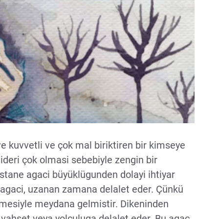
e kuvvetli ve çok mal biriktiren bir kimseye
gideri çok olmasi sebebiyle zengin bir
estane agaci büyüklügunden dolayi ihtiyar
 agaci, uzanan zamana delalet eder. Çünkü
çmesiyle meydana gelmistir. Dikeninden
, vahset veya yolculuga delalet eder. Bu agaç,