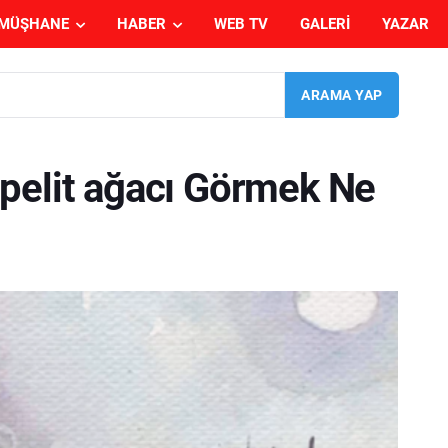
MÜŞHANE
HABER
WEB TV
GALERI
YAZAR
pelit ağacı Görmek Ne