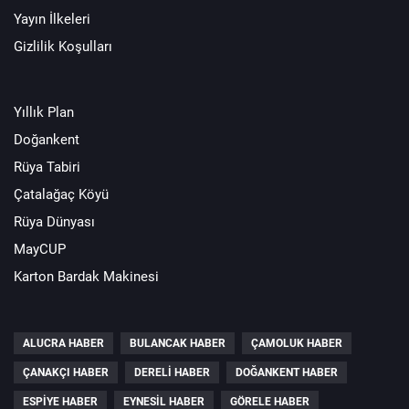
Yayın İlkeleri
Gizlilik Koşulları
Yıllık Plan
Doğankent
Rüya Tabiri
Çatalağaç Köyü
Rüya Dünyası
MayCUP
Karton Bardak Makinesi
ALUCRA HABER
BULANCAK HABER
ÇAMOLUK HABER
ÇANAKÇI HABER
DERELI HABER
DOĞANKENT HABER
ESPIYE HABER
EYNESIL HABER
GÖRELE HABER