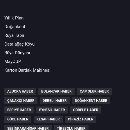
Yıllık Plan
Doğankent
Rüya Tabiri
Çatalağaç Köyü
Rüya Dünyası
MayCUP
Karton Bardak Makinesi
ALUCRA HABER
BULANCAK HABER
ÇAMOLUK HABER
ÇANAKÇI HABER
DERELI HABER
DOĞANKENT HABER
ESPIYE HABER
EYNESIL HABER
GÖRELE HABER
GÜCE HABER
KEŞAP HABER
PIRAZIZ HABER
ŞEBINKARAHISAR HABER
TIREBOLU HABER