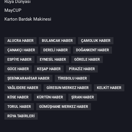
Rüya Dünyası
MayCUP
Karton Bardak Makinesi
ALUCRA HABER
BULANCAK HABER
ÇAMOLUK HABER
ÇANAKÇI HABER
DERELI HABER
DOĞANKENT HABER
ESPIYE HABER
EYNESIL HABER
GÖRELE HABER
GÜCE HABER
KEŞAP HABER
PIRAZIZ HABER
ŞEBINKARAHISAR HABER
TIREBOLU HABER
YAĞLIDERE HABER
GIRESUN MERKEZ HABER
KELKIT HABER
KÖSE HABER
KÜRTÜN HABER
ŞIRAN HABER
TORUL HABER
GÜMÜŞHANE MERKEZ HABER
RÜYA TABIRLERI