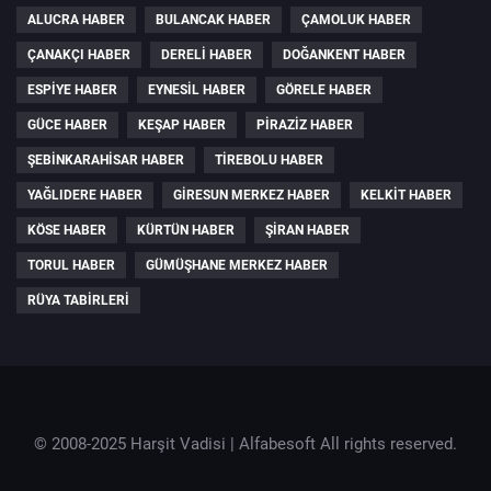
ALUCRA HABER
BULANCAK HABER
ÇAMOLUK HABER
ÇANAKÇI HABER
DERELI HABER
DOĞANKENT HABER
ESPIYE HABER
EYNESIL HABER
GÖRELE HABER
GÜCE HABER
KEŞAP HABER
PIRAZIZ HABER
ŞEBINKARAHISAR HABER
TIREBOLU HABER
YAĞLIDERE HABER
GIRESUN MERKEZ HABER
KELKIT HABER
KÖSE HABER
KÜRTÜN HABER
ŞIRAN HABER
TORUL HABER
GÜMÜŞHANE MERKEZ HABER
RÜYA TABIRLERI
© 2008-2025 Harşit Vadisi |
Alfabesoft
All rights reserved.