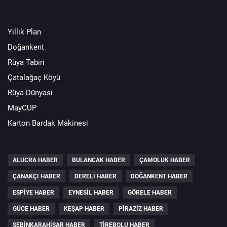
Yıllık Plan
Doğankent
Rüya Tabiri
Çatalağaç Köyü
Rüya Dünyası
MayCUP
Karton Bardak Makinesi
ALUCRA HABER
BULANCAK HABER
ÇAMOLUK HABER
ÇANAKÇI HABER
DERELI HABER
DOĞANKENT HABER
ESPIYE HABER
EYNESIL HABER
GÖRELE HABER
GÜCE HABER
KEŞAP HABER
PIRAZIZ HABER
ŞEBINKARAHISAR HABER
TIREBOLU HABER