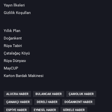
Yayın İlkeleri
Gizlilik Koşulları
Yıllık Plan
Doğankent
Rüya Tabiri
Çatalağaç Köyü
Rüya Dünyası
MayCUP
Karton Bardak Makinesi
ALUCRA HABER
BULANCAK HABER
ÇAMOLUK HABER
ÇANAKÇI HABER
DERELI HABER
DOĞANKENT HABER
ESPIYE HABER
EYNESIL HABER
GÖRELE HABER