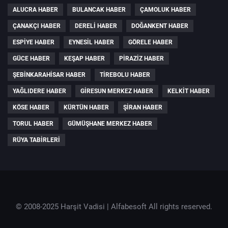
ALUCRA HABER
BULANCAK HABER
ÇAMOLUK HABER
ÇANAKÇI HABER
DERELI HABER
DOĞANKENT HABER
ESPIYE HABER
EYNESIL HABER
GÖRELE HABER
GÜCE HABER
KEŞAP HABER
PIRAZIZ HABER
ŞEBINKARAHISAR HABER
TIREBOLU HABER
YAĞLIDERE HABER
GIRESUN MERKEZ HABER
KELKIT HABER
KÖSE HABER
KÜRTÜN HABER
ŞIRAN HABER
TORUL HABER
GÜMÜŞHANE MERKEZ HABER
RÜYA TABIRLERI
© 2008-2025 Harşit Vadisi |
Alfabesoft
All rights reserved.