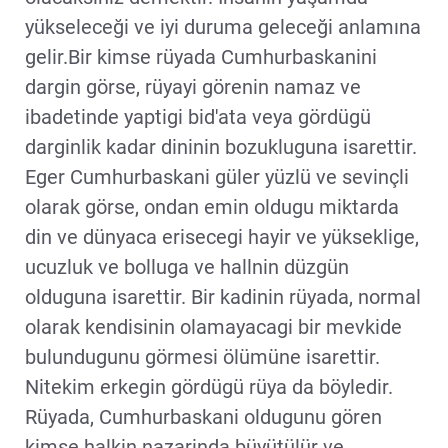
yükseleceği ve iyi duruma geleceği anlamına
gelir.Bir kimse rüyada Cumhurbaskanini
dargin görse, rüyayi görenin namaz ve
ibadetinde yaptigi bid'ata veya gördügü
darginlik kadar dininin bozukluguna isarettir.
Eger Cumhurbaskani güler yüzlü ve sevinçli
olarak görse, ondan emin oldugu miktarda
din ve dünyaca erisecegi hayir ve yükseklige,
ucuzluk ve bolluga ve hallnin düzgün
olduguna isarettir. Bir kadinin rüyada, normal
olarak kendisinin olamayacagi bir mevkide
bulundugunu görmesi ölümüne isarettir.
Nitekim erkegin gördügü rüya da böyledir.
Rüyada, Cumhurbaskani oldugunu gören
kimse halkin nazarinda büyütülür ve