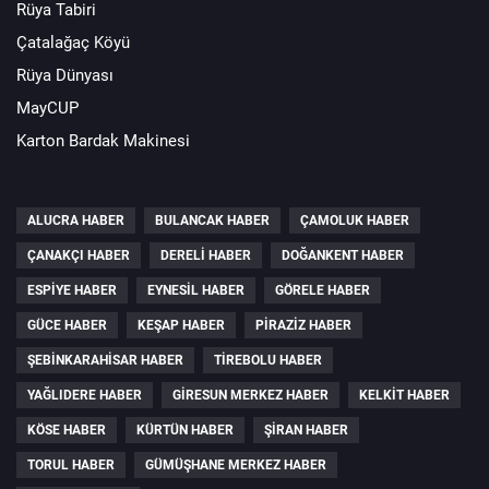
Rüya Tabiri
Çatalağaç Köyü
Rüya Dünyası
MayCUP
Karton Bardak Makinesi
ALUCRA HABER
BULANCAK HABER
ÇAMOLUK HABER
ÇANAKÇI HABER
DERELI HABER
DOĞANKENT HABER
ESPIYE HABER
EYNESIL HABER
GÖRELE HABER
GÜCE HABER
KEŞAP HABER
PIRAZIZ HABER
ŞEBINKARAHISAR HABER
TIREBOLU HABER
YAĞLIDERE HABER
GIRESUN MERKEZ HABER
KELKIT HABER
KÖSE HABER
KÜRTÜN HABER
ŞIRAN HABER
TORUL HABER
GÜMÜŞHANE MERKEZ HABER