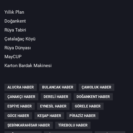
Yıllık Plan
Doğankent
Rüya Tabiri
Çatalağaç Köyü
Rüya Dünyası
MayCUP
Karton Bardak Makinesi
ALUCRA HABER
BULANCAK HABER
ÇAMOLUK HABER
ÇANAKÇI HABER
DERELI HABER
DOĞANKENT HABER
ESPIYE HABER
EYNESIL HABER
GÖRELE HABER
GÜCE HABER
KEŞAP HABER
PIRAZIZ HABER
ŞEBINKARAHISAR HABER
TIREBOLU HABER