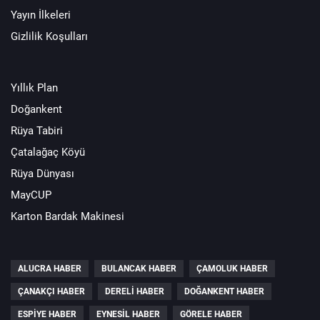
Yayın İlkeleri
Gizlilik Koşulları
Yıllık Plan
Doğankent
Rüya Tabiri
Çatalağaç Köyü
Rüya Dünyası
MayCUP
Karton Bardak Makinesi
ALUCRA HABER
BULANCAK HABER
ÇAMOLUK HABER
ÇANAKÇI HABER
DERELI HABER
DOĞANKENT HABER
ESPIYE HABER
EYNESIL HABER
GÖRELE HABER