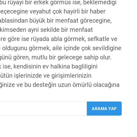
 bu rüyayi bir erkek görmüs ise, beklemedigi
geçecegine veyahut çok hayirli bir haber
e; ablasindan büyük bir menfaat görecegine,
 kimseden ayni sekilde bir menfaat
lere göre ise rüyada abla görmek, sefkatle ve
i oldugunu görmek, aile içinde çok sevildigine
ügünü gören, mutlu bir gelecege sahip olur.
se, kendisinin ev halkina bagliligini
ütün işlerinizde ve girişimlerinizin
inize ve bu desteğin uzun ömürlü olacağına