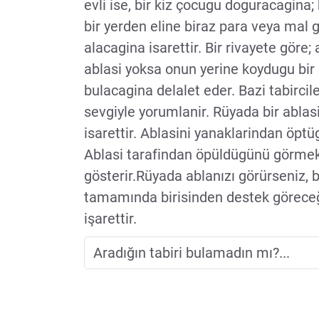
evli ise, bir kiz çocugu doguracagina;
bir yerden eline biraz para veya mal 
alacagina isarettir. Bir rivayete gör
ablasi yoksa onun yerine koydugu bir
bulacagina delalet eder. Bazi tabirci
sevgiyle yorumlanir. Rüyada bir ablas
isarettir. Ablasini yanaklarindan öpt
Ablasi tarafindan öpüldügünü görmek i
gösterir.Rüyada ablanızı görürseniz, b
tamamında birisinden destek göreceğ
işarettir.