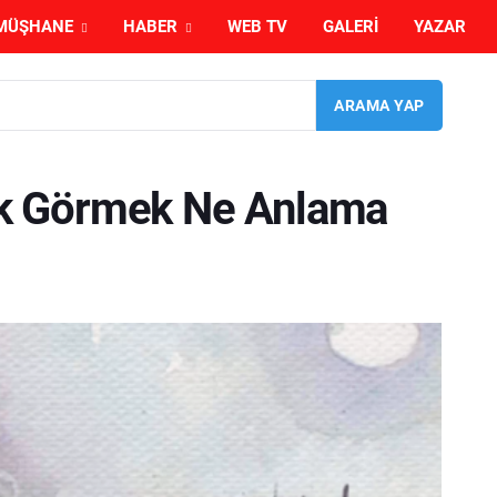
MÜŞHANE
HABER
WEB TV
GALERI
YAZAR
k Görmek Ne Anlama