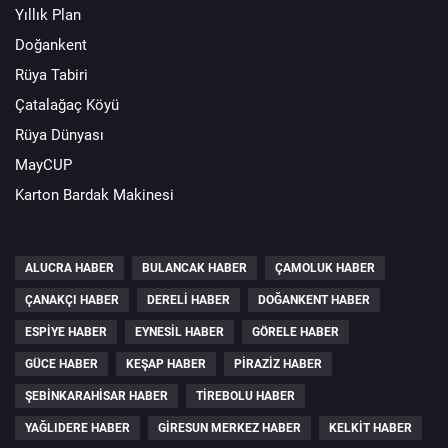
Yıllık Plan
Doğankent
Rüya Tabiri
Çatalağaç Köyü
Rüya Dünyası
MayCUP
Karton Bardak Makinesi
ALUCRA HABER
BULANCAK HABER
ÇAMOLUK HABER
ÇANAKÇI HABER
DERELI HABER
DOĞANKENT HABER
ESPIYE HABER
EYNESIL HABER
GÖRELE HABER
GÜCE HABER
KEŞAP HABER
PIRAZIZ HABER
ŞEBINKARAHISAR HABER
TIREBOLU HABER
YAĞLIDERE HABER
GIRESUN MERKEZ HABER
KELKIT HABER