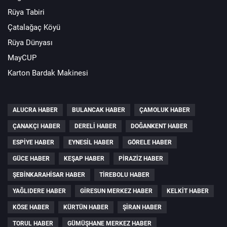
Rüya Tabiri
Çatalağaç Köyü
Rüya Dünyası
MayCUP
Karton Bardak Makinesi
ALUCRA HABER
BULANCAK HABER
ÇAMOLUK HABER
ÇANAKÇI HABER
DERELI HABER
DOĞANKENT HABER
ESPIYE HABER
EYNESIL HABER
GÖRELE HABER
GÜCE HABER
KEŞAP HABER
PIRAZIZ HABER
ŞEBINKARAHISAR HABER
TIREBOLU HABER
YAĞLIDERE HABER
GIRESUN MERKEZ HABER
KELKIT HABER
KÖSE HABER
KÜRTÜN HABER
ŞIRAN HABER
TORUL HABER
GÜMÜŞHANE MERKEZ HABER