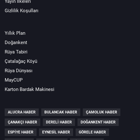
Yayın İlkeleri
Gizlilik Koşulları
Yıllık Plan
Doğankent
Rüya Tabiri
Çatalağaç Köyü
Rüya Dünyası
MayCUP
Karton Bardak Makinesi
ALUCRA HABER
BULANCAK HABER
ÇAMOLUK HABER
ÇANAKÇI HABER
DERELI HABER
DOĞANKENT HABER
ESPIYE HABER
EYNESIL HABER
GÖRELE HABER