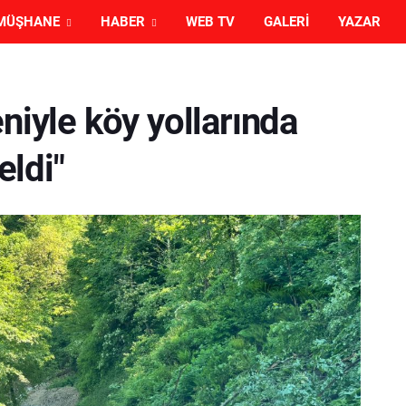
MÜŞHANE
HABER
WEB TV
GALERI
YAZAR
niyle köy yollarında
ldi"