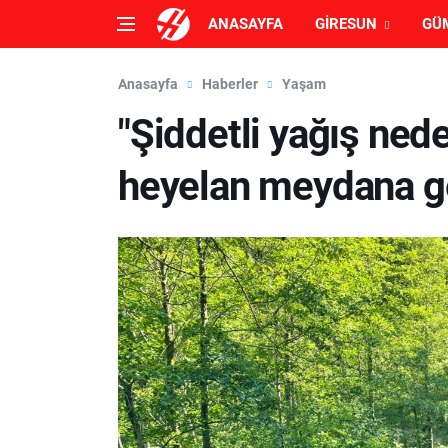
ANASAYFA
GIRESUN
GÜ
Anasayfa
Haberler
Yaşam
"Şiddetli yağış nede
heyelan meydana ge