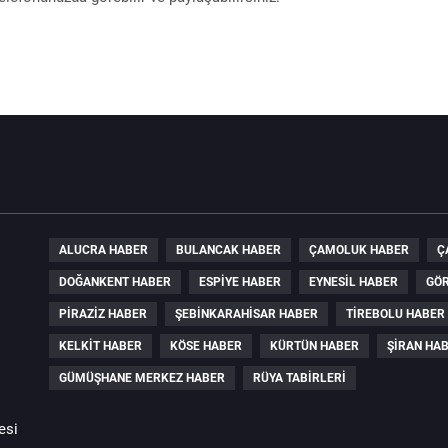
ALUCRA HABER
BULANCAK HABER
ÇAMOLUK HABER
Ç
DOĞANKENT HABER
ESPIYE HABER
EYNESIL HABER
GÖR
PIRAZIZ HABER
ŞEBINKARAHISAR HABER
TIREBOLU HABER
KELKIT HABER
KÖSE HABER
KÜRTÜN HABER
ŞIRAN HA
GÜMÜŞHANE MERKEZ HABER
RÜYA TABIRLERI
esi