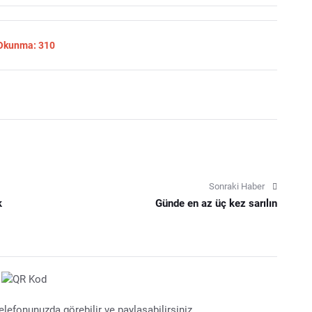
 Okunma: 310
Sonraki Haber
k
Günde en az üç kez sarılın
lefonunuzda görebilir ve paylaşabilirsiniz.