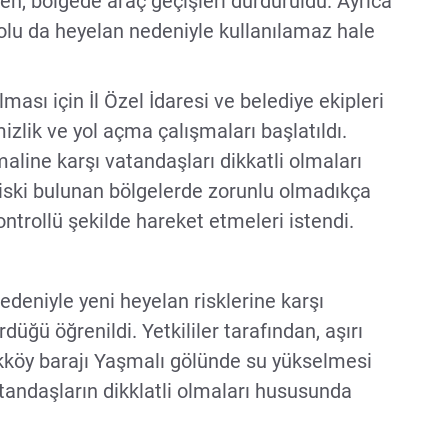
n, bölgede araç geçişleri durduruldu. Ayrıca
olu da heyelan nedeniyle kullanılamaz hale
ası için İl Özel İdaresi ve belediye ekipleri
izlik ve yol açma çalışmaları başlatıldı.
maline karşı vatandaşları dikkatli olmaları
riski bulunan bölgelerde zorunlu olmadıkça
trollü şekilde hareket etmeleri istendi.
edeniyle yeni heyelan risklerine karşı
düğü öğrenildi. Yetkililer tarafından, aşırı
kköy barajı Yaşmalı gölünde su yükselmesi
atandaşların dikklatli olmaları hususunda