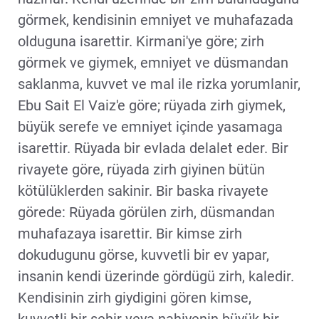
görmek, kendisinin emniyet ve muhafazada
olduguna isarettir. Kirmani'ye göre; zirh
görmek ve giymek, emniyet ve düsmandan
saklanma, kuvvet ve mal ile rizka yorumlanir,
Ebu Sait El Vaiz'e göre; rüyada zirh giymek,
büyük serefe ve emniyet içinde yasamaga
isarettir. Rüyada bir evlada delalet eder. Bir
rivayete göre, rüyada zirh giyinen bütün
kötülüklerden sakinir. Bir baska rivayete
görede: Rüyada görülen zirh, düsmandan
muhafazaya isarettir. Bir kimse zirh
dokudugunu görse, kuvvetli bir ev yapar,
insanin kendi üzerinde gördügü zirh, kaledir.
Kendisinin zirh giydigini gören kimse,
kuvvetli bir sehir veya nahiyenin büyük bir