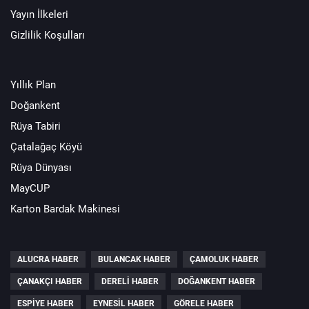
Yayın İlkeleri
Gizlilik Koşulları
Yıllık Plan
Doğankent
Rüya Tabiri
Çatalağaç Köyü
Rüya Dünyası
MayCUP
Karton Bardak Makinesi
ALUCRA HABER
BULANCAK HABER
ÇAMOLUK HABER
ÇANAKÇI HABER
DERELI HABER
DOĞANKENT HABER
ESPIYE HABER
EYNESIL HABER
GÖRELE HABER