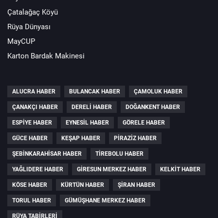
Çatalağaç Köyü
Rüya Dünyası
MayCUP
Karton Bardak Makinesi
ALUCRA HABER
BULANCAK HABER
ÇAMOLUK HABER
ÇANAKÇI HABER
DERELI HABER
DOĞANKENT HABER
ESPIYE HABER
EYNESIL HABER
GÖRELE HABER
GÜCE HABER
KEŞAP HABER
PIRAZIZ HABER
ŞEBINKARAHISAR HABER
TIREBOLU HABER
YAĞLIDERE HABER
GIRESUN MERKEZ HABER
KELKIT HABER
KÖSE HABER
KÜRTÜN HABER
ŞIRAN HABER
TORUL HABER
GÜMÜŞHANE MERKEZ HABER
RÜYA TABIRLERI