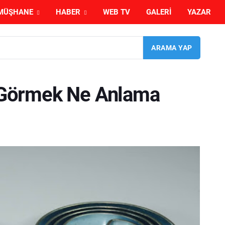
MÜŞHANE
HABER
WEB TV
GALERI
YAZAR
Görmek Ne Anlama