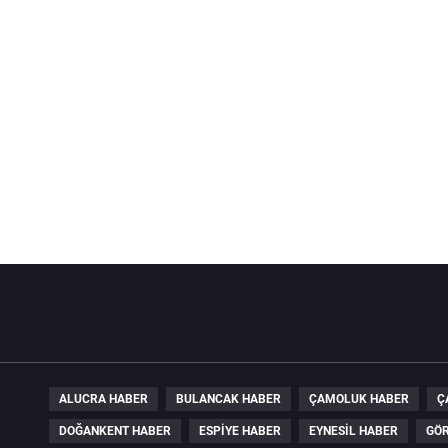
ALUCRA HABER
BULANCAK HABER
ÇAMOLUK HABER
Ç
DOĞANKENT HABER
ESPIYE HABER
EYNESIL HABER
GÖR