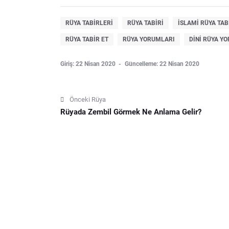
RÜYA TABIRLERI
RÜYA TABIRI
ISLAMI RÜYA TAB
RÜYA TABIR ET
RÜYA YORUMLARI
DINI RÜYA Y
Giriş: 22 Nisan 2020
Güncelleme: 22 Nisan 2020
Önceki Rüya
Rüyada Zembil Görmek Ne Anlama Gelir?