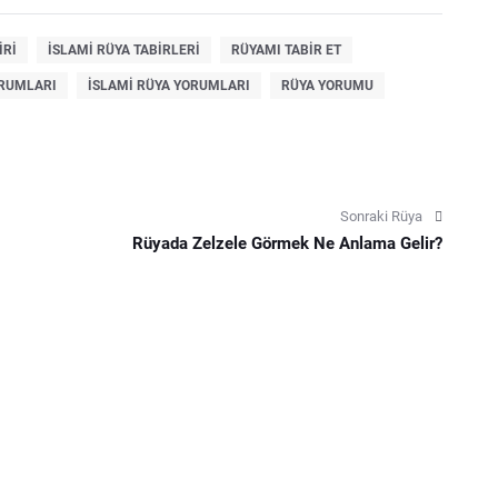
IRI
ISLAMI RÜYA TABIRLERI
RÜYAMI TABIR ET
ORUMLARI
ISLAMI RÜYA YORUMLARI
RÜYA YORUMU
Sonraki Rüya
Rüyada Zelzele Görmek Ne Anlama Gelir?