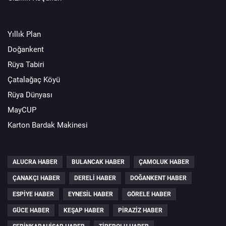
Yıllık Plan
Doğankent
Rüya Tabiri
Çatalağaç Köyü
Rüya Dünyası
MayCUP
Karton Bardak Makinesi
ALUCRA HABER
BULANCAK HABER
ÇAMOLUK HABER
ÇANAKÇI HABER
DERELI HABER
DOĞANKENT HABER
ESPIYE HABER
EYNESIL HABER
GÖRELE HABER
GÜCE HABER
KEŞAP HABER
PIRAZIZ HABER