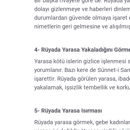
Bir başka rivayete göre de: Rüyada yar
dolayı gizlenmeye ve haberleri dinleme
durumlardan güvende olmaya işaret e
nimetlerin geri gelmesine ve alışılm
4- Rüyada Yarasa Yakaladığını Görm
Yarasa kötü islerin gizlice işlenmesi
yorumlanır. Bazı kere de Sünnet-i San
işarettir. Rüyada görülen yarasa, iba
yakalamak, işsizlik tembellik ve kork
5- Rüyada Yarasa Isırması
Rüyada yarasa görmek, gebe kadınlar i