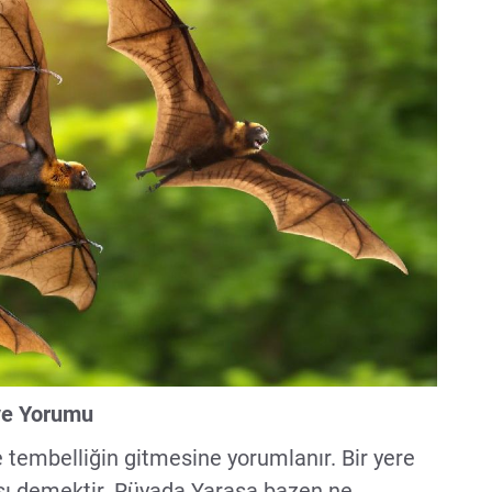
ve Yorumu
e tembelliğin gitmesine yorumlanır. Bir yere
sı demektir. Rüyada Yarasa bazen ne