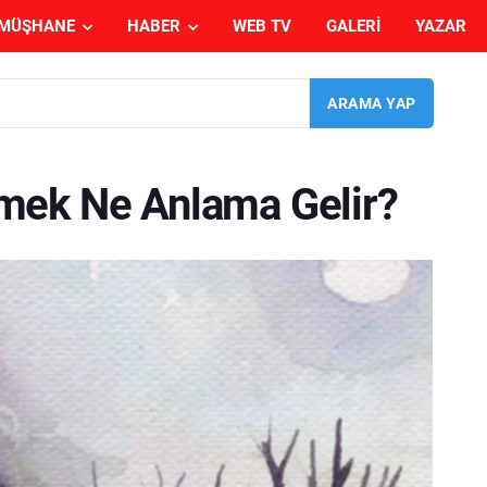
MÜŞHANE
HABER
WEB TV
GALERI
YAZAR
mek Ne Anlama Gelir?