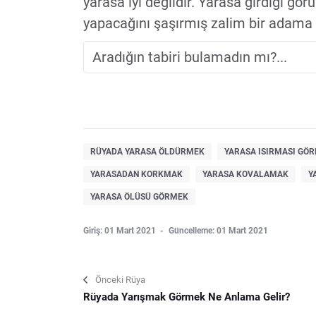
yarasa iyi değildir. Yarasa girdiği gör
yapacağını şaşırmış zalim bir adama i
RÜYADA YARASA ÖLDÜRMEK
YARASA ISIRMASI GÖ
YARASADAN KORKMAK
YARASA KOVALAMAK
Y
YARASA ÖLÜSÜ GÖRMEK
Giriş: 01 Mart 2021
Güncelleme: 01 Mart 2021
Önceki Rüya
Rüyada Yarışmak Görmek Ne Anlama Gelir?