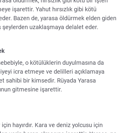
asa öldürmek, hırsızlık gibi kötü bir işten
ye işarettir. Yahut hırsızlık gibi kötü
der. Bazen de, yarasa öldürmek elden giden
ış şeylerden uzaklaşmaya delalet eder.
ek
 sebebiyle, o kötülüklerin duyulmasına da
iyeyi icra etmeye ve delilleri açıklamaya
det sahibi bir kimsedir. Rüyada Yarasa
unun gitmesine işarettir.
çin hayırdır. Kara ve deniz yolcusu için