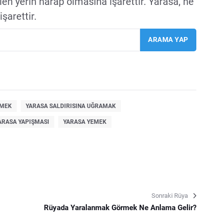
ülen yerin harap olmasına işarettir. Yarasa, ne
şarettir.
RMEK
YARASA SALDIRISINA UĞRAMAK
ARASA YAPIŞMASI
YARASA YEMEK
Sonraki Rüya
Rüyada Yaralanmak Görmek Ne Anlama Gelir?