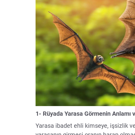
1- Rüyada Yarasa Görmenin Anlamı 
Yarasa ibadet ehli kimseye, işsizlik v
yarasanın girmesi oranın harap olma