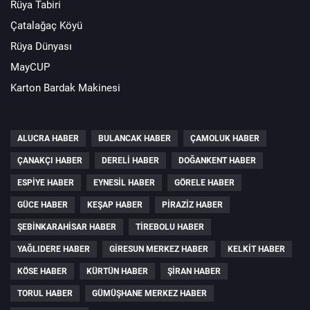
Rüya Tabiri
Çatalağaç Köyü
Rüya Dünyası
MayCUP
Karton Bardak Makinesi
ALUCRA HABER
BULANCAK HABER
ÇAMOLUK HABER
ÇANAKÇI HABER
DERELI HABER
DOĞANKENT HABER
ESPIYE HABER
EYNESIL HABER
GÖRELE HABER
GÜCE HABER
KEŞAP HABER
PIRAZIZ HABER
ŞEBINKARAHISAR HABER
TIREBOLU HABER
YAĞLIDERE HABER
GIRESUN MERKEZ HABER
KELKIT HABER
KÖSE HABER
KÜRTÜN HABER
ŞIRAN HABER
TORUL HABER
GÜMÜŞHANE MERKEZ HABER