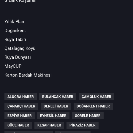
Gizlilik Koşulları
Yıllık Plan
Doğankent
Rüya Tabiri
Çatalağaç Köyü
Rüya Dünyası
MayCUP
Karton Bardak Makinesi
ALUCRA HABER
BULANCAK HABER
ÇAMOLUK HABER
ÇANAKÇI HABER
DERELI HABER
DOĞANKENT HABER
ESPIYE HABER
EYNESIL HABER
GÖRELE HABER
GÜCE HABER
KEŞAP HABER
PIRAZIZ HABER