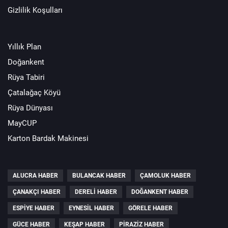
Gizlilik Koşulları
Yıllık Plan
Doğankent
Rüya Tabiri
Çatalağaç Köyü
Rüya Dünyası
MayCUP
Karton Bardak Makinesi
ALUCRA HABER
BULANCAK HABER
ÇAMOLUK HABER
ÇANAKÇI HABER
DERELI HABER
DOĞANKENT HABER
ESPIYE HABER
EYNESIL HABER
GÖRELE HABER
GÜCE HABER
KEŞAP HABER
PIRAZIZ HABER