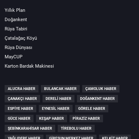
Yıllık Plan
Doğankent
Rüya Tabiri
Çatalağaç Köyü
Rüya Dünyası
MayCUP
Karton Bardak Makinesi
ALUCRA HABER
BULANCAK HABER
ÇAMOLUK HABER
ÇANAKÇI HABER
DERELI HABER
DOĞANKENT HABER
ESPIYE HABER
EYNESIL HABER
GÖRELE HABER
GÜCE HABER
KEŞAP HABER
PIRAZIZ HABER
ŞEBINKARAHISAR HABER
TIREBOLU HABER
YAĞLIDERE HABER
GIRESUN MERKEZ HABER
KELKIT HABER