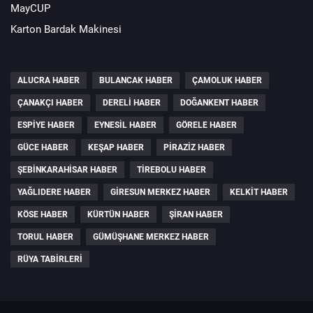
MayCUP
Karton Bardak Makinesi
ALUCRA HABER
BULANCAK HABER
ÇAMOLUK HABER
ÇANAKÇI HABER
DERELI HABER
DOĞANKENT HABER
ESPIYE HABER
EYNESIL HABER
GÖRELE HABER
GÜCE HABER
KEŞAP HABER
PIRAZIZ HABER
ŞEBINKARAHISAR HABER
TIREBOLU HABER
YAĞLIDERE HABER
GIRESUN MERKEZ HABER
KELKIT HABER
KÖSE HABER
KÜRTÜN HABER
ŞIRAN HABER
TORUL HABER
GÜMÜŞHANE MERKEZ HABER
RÜYA TABIRLERI