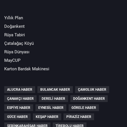
Yıllık Plan
Doğankent
Rüya Tabiri
Çatalağaç Köyü
Rüya Dünyası
MayCUP
Karton Bardak Makinesi
ALUCRA HABER
BULANCAK HABER
ÇAMOLUK HABER
ÇANAKÇI HABER
DERELI HABER
DOĞANKENT HABER
ESPIYE HABER
EYNESIL HABER
GÖRELE HABER
GÜCE HABER
KEŞAP HABER
PIRAZIZ HABER
ŞEBINKARAHISAR HABER
TIREBOLU HABER