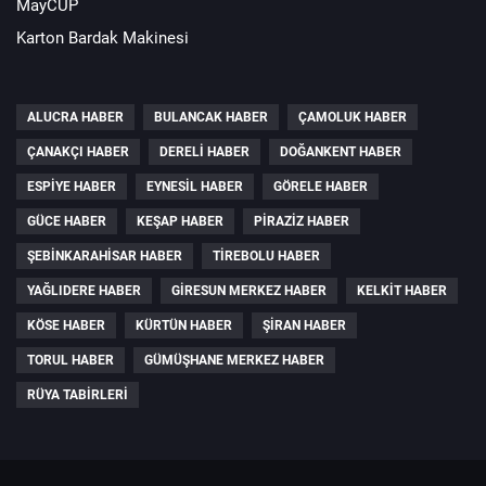
MayCUP
Karton Bardak Makinesi
ALUCRA HABER
BULANCAK HABER
ÇAMOLUK HABER
ÇANAKÇI HABER
DERELI HABER
DOĞANKENT HABER
ESPIYE HABER
EYNESIL HABER
GÖRELE HABER
GÜCE HABER
KEŞAP HABER
PIRAZIZ HABER
ŞEBINKARAHISAR HABER
TIREBOLU HABER
YAĞLIDERE HABER
GIRESUN MERKEZ HABER
KELKIT HABER
KÖSE HABER
KÜRTÜN HABER
ŞIRAN HABER
TORUL HABER
GÜMÜŞHANE MERKEZ HABER
RÜYA TABIRLERI