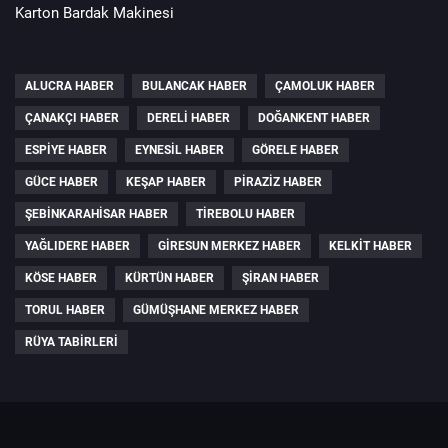
Karton Bardak Makinesi
ALUCRA HABER
BULANCAK HABER
ÇAMOLUK HABER
ÇANAKÇI HABER
DERELI HABER
DOĞANKENT HABER
ESPIYE HABER
EYNESIL HABER
GÖRELE HABER
GÜCE HABER
KEŞAP HABER
PIRAZIZ HABER
ŞEBINKARAHISAR HABER
TIREBOLU HABER
YAĞLIDERE HABER
GIRESUN MERKEZ HABER
KELKIT HABER
KÖSE HABER
KÜRTÜN HABER
ŞIRAN HABER
TORUL HABER
GÜMÜŞHANE MERKEZ HABER
RÜYA TABIRLERI