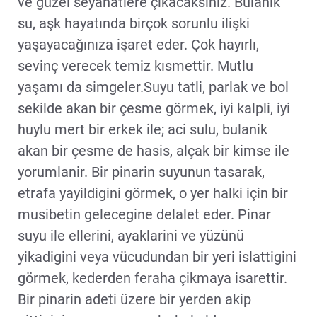
ve güzel seyahatlere çıkacaksınız. Bulanık
su, aşk hayatında birçok sorunlu ilişki
yaşayacağınıza işaret eder. Çok hayırlı,
sevinç verecek temiz kısmettir. Mutlu
yaşamı da simgeler.Suyu tatli, parlak ve bol
sekilde akan bir çesme görmek, iyi kalpli, iyi
huylu mert bir erkek ile; aci sulu, bulanik
akan bir çesme de hasis, alçak bir kimse ile
yorumlanir. Bir pinarin suyunun tasarak,
etrafa yayildigini görmek, o yer halki için bir
musibetin gelecegine delalet eder. Pinar
suyu ile ellerini, ayaklarini ve yüzünü
yikadigini veya vücudundan bir yeri islattigini
görmek, kederden feraha çikmaya isarettir.
Bir pinarin adeti üzere bir yerden akip