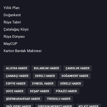
Yıllık Plan
Doğankent
Rüya Tabiri
Çatalağaç Köyü
Rüya Dünyası
MayCUP
Karton Bardak Makinesi
ALUCRA HABER
BULANCAK HABER
ÇAMOLUK HABER
ÇANAKÇI HABER
DERELI HABER
DOĞANKENT HABER
ESPIYE HABER
EYNESIL HABER
GÖRELE HABER
GÜCE HABER
KEŞAP HABER
PIRAZIZ HABER
ŞEBINKARAHISAR HABER
TIREBOLU HABER
YAĞLIDERE HABER
GIRESUN MERKEZ HABER
KELKIT HABER