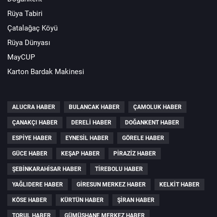
Rüya Tabiri
Çatalağaç Köyü
Rüya Dünyası
MayCUP
Karton Bardak Makinesi
ALUCRA HABER
BULANCAK HABER
ÇAMOLUK HABER
ÇANAKÇI HABER
DERELI HABER
DOĞANKENT HABER
ESPIYE HABER
EYNESIL HABER
GÖRELE HABER
GÜCE HABER
KEŞAP HABER
PIRAZIZ HABER
ŞEBINKARAHISAR HABER
TIREBOLU HABER
YAĞLIDERE HABER
GIRESUN MERKEZ HABER
KELKIT HABER
KÖSE HABER
KÜRTÜN HABER
ŞIRAN HABER
TORUL HABER
GÜMÜŞHANE MERKEZ HABER