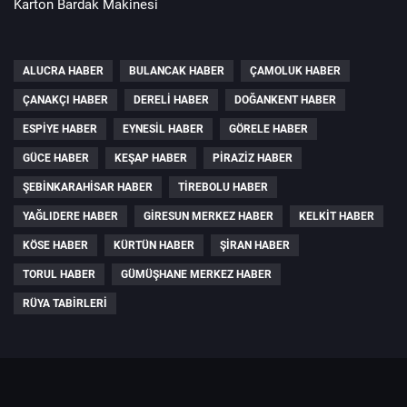
Karton Bardak Makinesi
ALUCRA HABER
BULANCAK HABER
ÇAMOLUK HABER
ÇANAKÇI HABER
DERELI HABER
DOĞANKENT HABER
ESPIYE HABER
EYNESIL HABER
GÖRELE HABER
GÜCE HABER
KEŞAP HABER
PIRAZIZ HABER
ŞEBINKARAHISAR HABER
TIREBOLU HABER
YAĞLIDERE HABER
GIRESUN MERKEZ HABER
KELKIT HABER
KÖSE HABER
KÜRTÜN HABER
ŞIRAN HABER
TORUL HABER
GÜMÜŞHANE MERKEZ HABER
RÜYA TABIRLERI