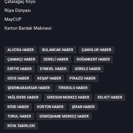
Çatalağaç Köyü
Rüya Dünyası
MayCUP
Karton Bardak Makinesi
ALUCRA HABER
BULANCAK HABER
ÇAMOLUK HABER
ÇANAKÇI HABER
DERELI HABER
DOĞANKENT HABER
ESPIYE HABER
EYNESIL HABER
GÖRELE HABER
GÜCE HABER
KEŞAP HABER
PIRAZIZ HABER
ŞEBINKARAHISAR HABER
TIREBOLU HABER
YAĞLIDERE HABER
GIRESUN MERKEZ HABER
KELKIT HABER
KÖSE HABER
KÜRTÜN HABER
ŞIRAN HABER
TORUL HABER
GÜMÜŞHANE MERKEZ HABER
RÜYA TABIRLERI