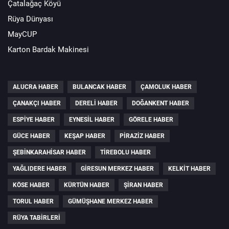
Çatalağaç Köyü
Rüya Dünyası
MayCUP
Karton Bardak Makinesi
ALUCRA HABER
BULANCAK HABER
ÇAMOLUK HABER
ÇANAKÇI HABER
DERELI HABER
DOĞANKENT HABER
ESPIYE HABER
EYNESIL HABER
GÖRELE HABER
GÜCE HABER
KEŞAP HABER
PIRAZIZ HABER
ŞEBINKARAHISAR HABER
TIREBOLU HABER
YAĞLIDERE HABER
GIRESUN MERKEZ HABER
KELKIT HABER
KÖSE HABER
KÜRTÜN HABER
ŞIRAN HABER
TORUL HABER
GÜMÜŞHANE MERKEZ HABER
RÜYA TABIRLERI