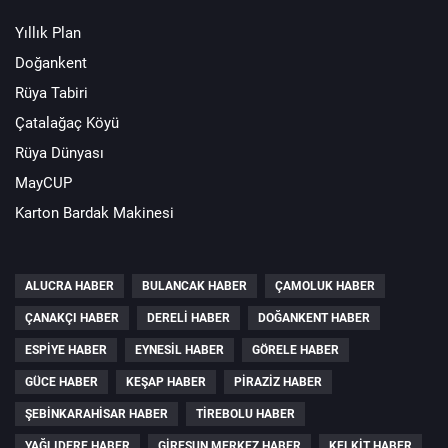
Yıllık Plan
Doğankent
Rüya Tabiri
Çatalağaç Köyü
Rüya Dünyası
MayCUP
Karton Bardak Makinesi
ALUCRA HABER
BULANCAK HABER
ÇAMOLUK HABER
ÇANAKÇI HABER
DERELI HABER
DOĞANKENT HABER
ESPIYE HABER
EYNESIL HABER
GÖRELE HABER
GÜCE HABER
KEŞAP HABER
PIRAZIZ HABER
ŞEBINKARAHISAR HABER
TIREBOLU HABER
YAĞLIDERE HABER
GIRESUN MERKEZ HABER
KELKIT HABER