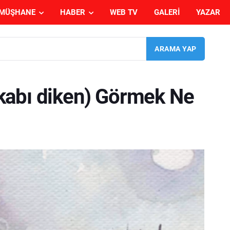
MÜŞHANE
HABER
WEB TV
GALERI
YAZAR
kabı diken) Görmek Ne